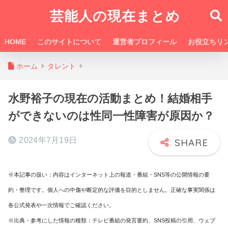
芸能人の現在まとめ
HOME
このサイトについて
運営者プロフィール
お役立ちリ
ホーム
タレント
水野裕子の現在の活動まとめ！結婚相手
ができないのは性同一性障害が原因か？
2024年7月19日
※本記事の扱い：内容はインターネット上の報道・番組・SNS等の公開情報の要
約・整理です。個人への中傷や断定的な評価を目的としません。正確な事実関係は
各公式発表や一次情報でご確認ください。
※出典・参考にした情報の種類：テレビ番組の発言要約、SNS投稿の引用、ウェブ