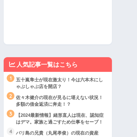
人気記事一覧はこちら
1
五十嵐隼士が現在激太り！今は六本木にし
ゃぶしゃぶ店を開店？
2
佐々木健介の現在が見るに堪えない状況！
多額の借金返済に奔走！？
3
【2024最新情報】緒形直人は現在、認知症
はデマ。家族と過ごすため仕事をセーブ！
4
バリ島の兄貴（丸尾孝俊）の現在の資産