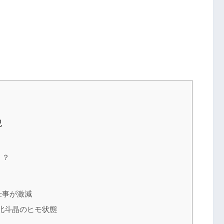
況
！？
仕事が激減
北斗晶のヒモ状態