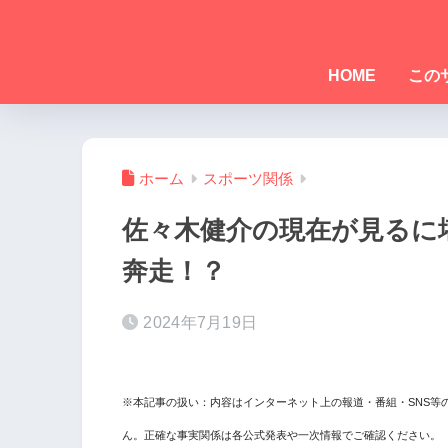
HOME
この
ホーム
スポーツ関係
佐々木健介の現在が見るに
奔走！？
2024年7月19日
※本記事の扱い：内容はインターネット上の報道・番組・SNS等
ん。正確な事実関係は各公式発表や一次情報でご確認ください。