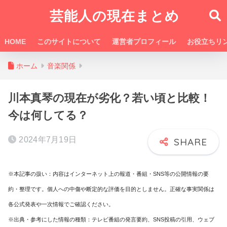
芸能人の現在まとめ
HOME
このサイトについて
運営者プロフィール
お役立ちリ
ホーム
音楽関係
川本真琴の現在が劣化？若い頃と比較！
今は何してる？
2024年7月19日
※本記事の扱い：内容はインターネット上の報道・番組・SNS等の公開情報の要
約・整理です。個人への中傷や断定的な評価を目的としません。正確な事実関係は
各公式発表や一次情報でご確認ください。
※出典・参考にした情報の種類：テレビ番組の発言要約、SNS投稿の引用、ウェブ