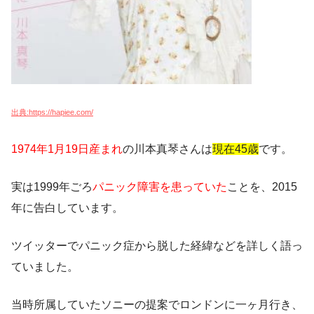
出典:https://hapiee.com/
1974年1月19日産まれ
の川本真琴さんは
現在45歳
です。
実は1999年ごろ
パニック障害を患っていた
ことを、2015
年に告白しています。
ツイッターでパニック症から脱した経緯などを詳しく語っ
ていました。
当時所属していたソニーの提案でロンドンに一ヶ月行き、