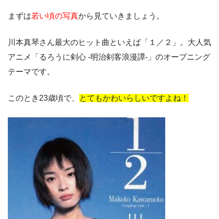
まずは
若い頃の写真
から見ていきましょう。
川本真琴さん最大のヒット曲といえば「１／２」。大人気
アニメ「るろうに剣心 -明治剣客浪漫譚-」のオープニング
テーマです。
このとき23歳頃で、
とてもかわいらしいですよね！