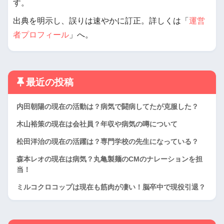
す。
出典を明示し、誤りは速やかに訂正。詳しくは「
運営
者プロフィール
」へ。
最近の投稿
内田朝陽の現在の活動は？病気で闘病してたが克服した？
木山裕策の現在は会社員？年収や病気の噂について
松田洋治の現在の活躍は？専門学校の先生になっている？
森本レオの現在は病気？丸亀製麺のCMのナレーションを担
当！
ミルコクロコップは現在も筋肉が凄い！脳卒中で現役引退？