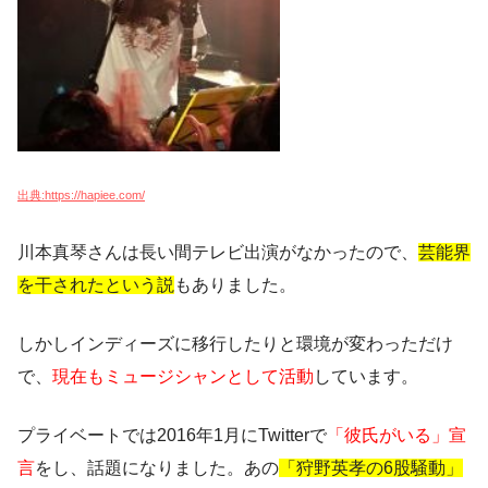
出典:https://hapiee.com/
川本真琴さんは長い間テレビ出演がなかったので、
芸能界
を干されたという説
もありました。
しかしインディーズに移行したりと環境が変わっただけ
で、
現在もミュージシャンとして活動
しています。
プライベートでは2016年1月にTwitterで
「彼氏がいる」宣
言
をし、話題になりました。あの
「狩野英孝の6股騒動」