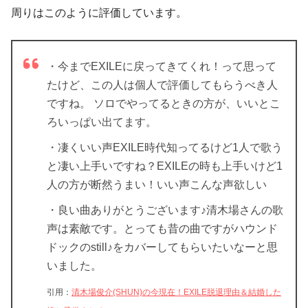
周りはこのように評価しています。
・今までEXILEに戻ってきてくれ！って思って
たけど、この人は個人で評価してもらうべき人
ですね。 ソロでやってるときの方が、いいとこ
ろいっぱい出てます。
・凄くいい声EXILE時代知ってるけど1人で歌う
と凄い上手いですね？EXILEの時も上手いけど1
人の方が断然うまい！いい声こんな声欲しい
・良い曲ありがとうございます♪清木場さんの歌
声は素敵です。とっても昔の曲ですがハウンド
ドックのstill♪をカバーしてもらいたいなーと思
いました。
引用：
清木場俊介(SHUN)の今現在！EXILE脱退理由＆結婚した