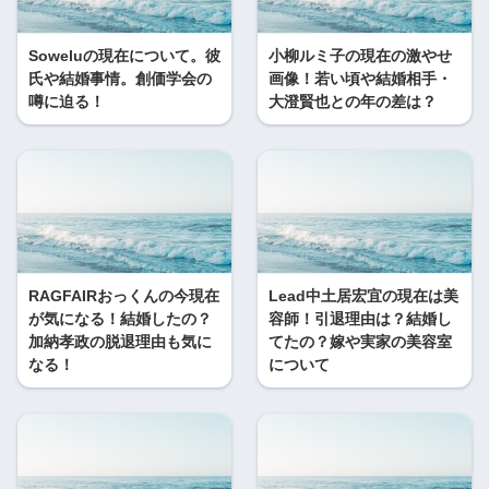
Soweluの現在について。彼
小柳ルミ子の現在の激やせ
氏や結婚事情。創価学会の
画像！若い頃や結婚相手・
噂に迫る！
大澄賢也との年の差は？
RAGFAIRおっくんの今現在
Lead中土居宏宜の現在は美
が気になる！結婚したの？
容師！引退理由は？結婚し
加納孝政の脱退理由も気に
てたの？嫁や実家の美容室
なる！
について