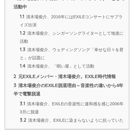
活動中
1.1
清木場俊介、2016年にはEXILEコンサートにサプラ
イズ出演
1.2
清木場俊介、シンガーソングライターとして地道に
活動
1.3
清木場俊介、ウェディングソング「幸せな日々を君
と」が話題に
1.4
清木場俊介、「唄い屋」として活動
2
元EXILEメンバー・清木場俊介。EXILE時代情報
3
清木場俊介のEXILE脱退理由～音楽性の違いから4年
半で電撃脱退
3.1
清木場俊介、EXILEの音楽性に違和感を感じ2006年
3月に脱退
3.2
清木場俊介、EXILEに染まらないように抗っていた