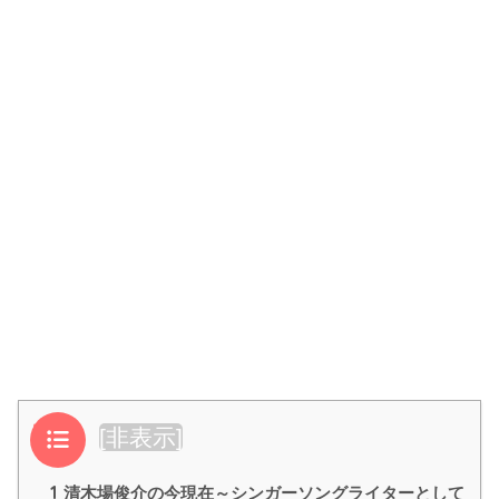
目次
[
非表示
]
1
清木場俊介の今現在～シンガーソングライターとして