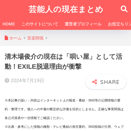
芸能人の現在まとめ
HOME
このサイトについて
運営者プロフィール
お役立ちリ
ホーム
音楽関係
清木場俊介の現在は「唄い屋」として活
動！EXILE脱退理由が衝撃
2024年7月19日
※本記事の扱い：内容はインターネット上の報道・番組・SNS等の公開情報の要
約・整理です。個人への中傷や断定的な評価を目的としません。正確な事実関係は
各公式発表や一次情報でご確認ください。
※出典・参考にした情報の種類：テレビ番組の発言要約、SNS投稿の引用、ウェブ