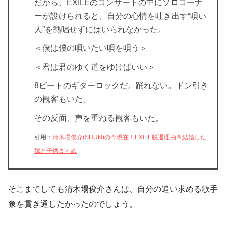
だから、EXILEのコンサートの中にソロコーナ
ーが設けられると、自分の心情を吐き出す“唄い
人”を熱唱せずにはいられなかった。
＜僕は僕の唄いたい唄を唄う＞
＜君は君のゆく道をゆけばいい＞
8ビートのギターロックだ。踊れない。ドン引き
の観客もいた。
その反面、声を重ねる観客もいた。
引用：
清木場俊介(SHUN)の今現在！EXILE脱退理由＆結婚した
嫁と子供まとめ
そこまでしても清木場俊介さんは、自分の追い求める歌手
象を貫き通したかったのでしょう。