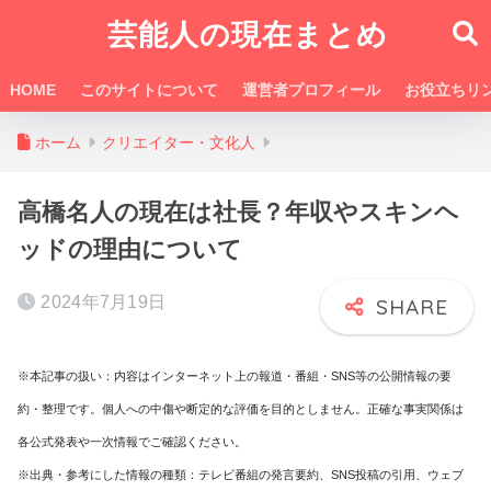
芸能人の現在まとめ
HOME
このサイトについて
運営者プロフィール
お役立ちリ
ホーム
クリエイター・文化人
高橋名人の現在は社長？年収やスキンヘ
ッドの理由について
2024年7月19日
※本記事の扱い：内容はインターネット上の報道・番組・SNS等の公開情報の要
約・整理です。個人への中傷や断定的な評価を目的としません。正確な事実関係は
各公式発表や一次情報でご確認ください。
※出典・参考にした情報の種類：テレビ番組の発言要約、SNS投稿の引用、ウェブ