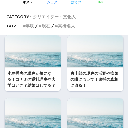
LINE
ポスト
シェア
はてブ
CATEGORY :
クリエイター・文化人
TAGS :
年収
現在
高橋名人
小島秀夫の現在が気にな
唐十郎の現在の活動や病気
る！コナミの退社理由や大
の噂について！逮捕の真相
学はどこ？結婚はしてる？
に迫る！