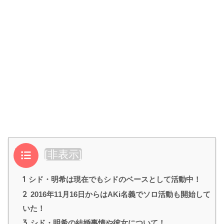
目次
[
非表示
]
1
シド・明希は現在でもシドのベースとして活動中！
2
2016年11月16日からはAKi名義でソロ活動も開始して
いた！
3
シド・明希の結婚事情や彼女について！