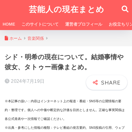
芸能人の現在まとめ
HOME
このサイトについて
運営者プロフィール
お役立ちリ
ホーム
音楽関係
シド・明希の現在について。結婚事情や
彼女、タトゥー画像まとめ。
2024年7月19日
※本記事の扱い：内容はインターネット上の報道・番組・SNS等の公開情報の要
約・整理です。個人への中傷や断定的な評価を目的としません。正確な事実関係は
各公式発表や一次情報でご確認ください。
※出典・参考にした情報の種類：テレビ番組の発言要約、SNS投稿の引用、ウェブ