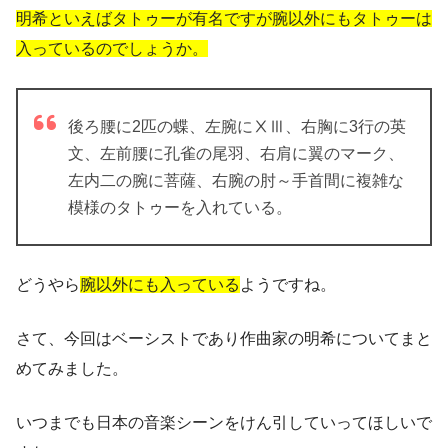
明希といえばタトゥーが有名ですが腕以外にもタトゥーは
入っているのでしょうか。
後ろ腰に2匹の蝶、左腕にⅩⅢ、右胸に3行の英
文、左前腰に孔雀の尾羽、右肩に翼のマーク、
左内二の腕に菩薩、右腕の肘～手首間に複雑な
模様のタトゥーを入れている。
どうやら
腕以外にも入っている
ようですね。
さて、今回はベーシストであり作曲家の明希についてまと
めてみました。
いつまでも日本の音楽シーンをけん引していってほしいで