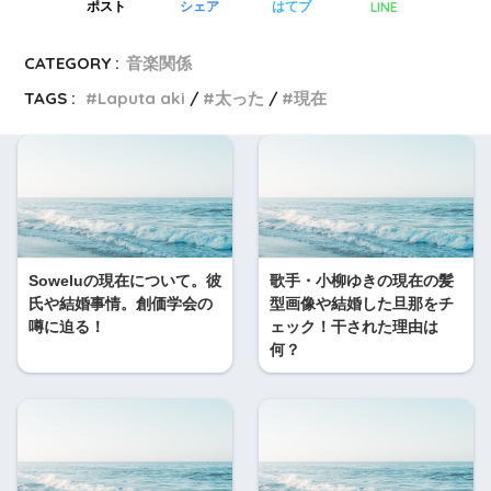
LINE
ポスト
シェア
はてブ
CATEGORY :
音楽関係
TAGS :
Laputa aki
太った
現在
Soweluの現在について。彼
歌手・小柳ゆきの現在の髪
氏や結婚事情。創価学会の
型画像や結婚した旦那をチ
噂に迫る！
ェック！干された理由は
何？