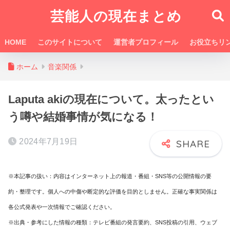
芸能人の現在まとめ
HOME
このサイトについて
運営者プロフィール
お役立ちリ
ホーム
音楽関係
Laputa akiの現在について。太ったとい
う噂や結婚事情が気になる！
2024年7月19日
※本記事の扱い：内容はインターネット上の報道・番組・SNS等の公開情報の要
約・整理です。個人への中傷や断定的な評価を目的としません。正確な事実関係は
各公式発表や一次情報でご確認ください。
※出典・参考にした情報の種類：テレビ番組の発言要約、SNS投稿の引用、ウェブ