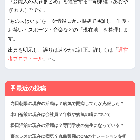
『芸能人の現在まとめ』を運営する**青柳 蓮（あおや
ぎ れん）**です。
“あの人はいま”を一次情報に近い根拠で検証し、俳優・
お笑い・スポーツ・音楽などの「現在地」を整理しま
す。
出典を明示し、誤りは速やかに訂正。詳しくは「
運営
者プロフィール
」へ。
最近の投稿
内田朝陽の現在の活動は？病気で闘病してたが克服した？
木山裕策の現在は会社員？年収や病気の噂について
松田洋治の現在の活躍は？専門学校の先生になっている？
森本レオの現在は病気？丸亀製麺のCMのナレーションを担