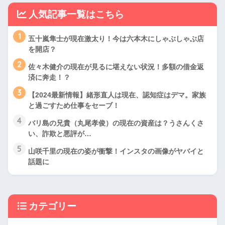
人気記事一覧はこちら
1
五十嵐隼士が現在激太り！今は六本木にしゃぶしゃぶ店
を開店？
2
佐々木健介の現在が見るに堪えない状況！多額の借金返
済に奔走！？
3
【2024最新情報】緒形直人は現在、認知症はデマ。家族
と過ごすため仕事をセーブ！
4
バリ島の兄貴（丸尾孝俊）の現在の資産は？うさんくさ
い、詐欺と悪評が…
5
山咲千里の現在の姿が衝撃！インスタの画像がヤバイと
話題に
カテゴリー