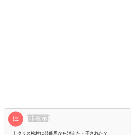
目次
[
非表示
]
1
クリス松村は芸能界から消えた・干された？