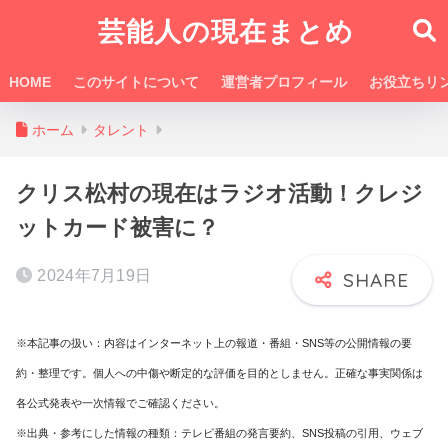
芸能人の現在まとめ
HOME
このサイトについて
運営者プロフィール
お役立ちリ
ホーム
タレント
クリス松村の現在はラジオ活動！クレジ
ットカード被害に？
2024年7月19日
※本記事の扱い：内容はインターネット上の報道・番組・SNS等の公開情報の要
約・整理です。個人への中傷や断定的な評価を目的としません。正確な事実関係は
各公式発表や一次情報でご確認ください。
※出典・参考にした情報の種類：テレビ番組の発言要約、SNS投稿の引用、ウェブ