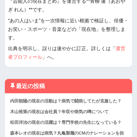
『芸能人の現在まとめ』を運営する**青柳 蓮（あおや
ぎ れん）**です。
“あの人はいま”を一次情報に近い根拠で検証し、俳優・
お笑い・スポーツ・音楽などの「現在地」を整理しま
す。
出典を明示し、誤りは速やかに訂正。詳しくは「
運営
者プロフィール
」へ。
最近の投稿
内田朝陽の現在の活動は？病気で闘病してたが克服した？
木山裕策の現在は会社員？年収や病気の噂について
松田洋治の現在の活躍は？専門学校の先生になっている？
森本レオの現在は病気？丸亀製麺のCMのナレーションを担