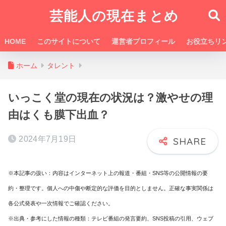
芸能人の現在まとめ
HOME
このサイトについて
運営者プロフィール
お役立ちリ
ホーム
タレント
いっこく堂の現在の状況は？激やせの理
由はくも膜下出血？
2024年7月19日
※本記事の扱い：内容はインターネット上の報道・番組・SNS等の公開情報の要
約・整理です。個人への中傷や断定的な評価を目的としません。正確な事実関係は
各公式発表や一次情報でご確認ください。
※出典・参考にした情報の種類：テレビ番組の発言要約、SNS投稿の引用、ウェブ