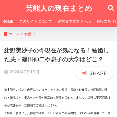
芸能人の現在まとめ
HOME
このサイトについて
運営者プロフィール
お役立ちリ
ホーム
女優
紺野美沙子の今現在が気になる！結婚し
た夫・篠田伸二や息子の大学はどこ？
2024年7月19日
※本記事の扱い：内容はインターネット上の報道・番組・SNS等の公開情報の要
約・整理です。個人への中傷や断定的な評価を目的としません。正確な事実関係は
各公式発表や一次情報でご確認ください。
※出典・参考にした情報の種類：テレビ番組の発言要約、SNS投稿の引用、ウェブ