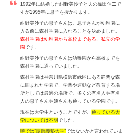
1992年に結婚した紺野美沙子と夫の篠田伸二で
すが1995年に息子を授かります。
紺野美沙子の息子さんは、息子さんが幼稚園に
入る前に森村学園に入れることを決めました。
森村学園は幼稚園から高校まである、私立の学
園
です。
紺野美沙子の息子さんは幼稚園から高校までを
森村学園に通っていました。
森村学園は神奈川県横浜市緑区にある静閑な森
に囲まれた学園で、学業や運動など教育する場
所としては最適の場所で、多くの有名人や有名
人の息子さんや娘さんも通っている学園です。
現在は大学生ということですが、
通っている大
学については不明
でした。
噂では“慶應義塾大学”
ではないかと言われていま