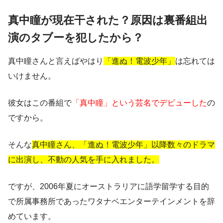
真中瞳が現在干された？原因は裏番組出
演のタブーを犯したから？
真中瞳さんと言えばやはり
「進ぬ！電波少年」
は忘れては
いけません。
彼女はこの番組で
「真中瞳」という芸名でデビューした
の
ですから。
そんな
真中瞳さん、「進ぬ！電波少年」以降数々のドラマ
に出演し、不動の人気を手に入れました。
ですが、2006年夏にオーストラリアに語学留学する目的
で所属事務所であったワタナベエンターテインメントを辞
めています。