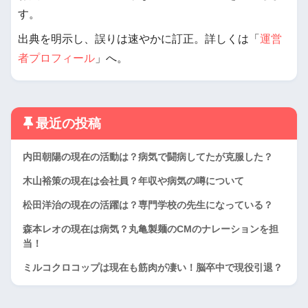
す。
出典を明示し、誤りは速やかに訂正。詳しくは「
運営
者プロフィール
」へ。
最近の投稿
内田朝陽の現在の活動は？病気で闘病してたが克服した？
木山裕策の現在は会社員？年収や病気の噂について
松田洋治の現在の活躍は？専門学校の先生になっている？
森本レオの現在は病気？丸亀製麺のCMのナレーションを担
当！
ミルコクロコップは現在も筋肉が凄い！脳卒中で現役引退？