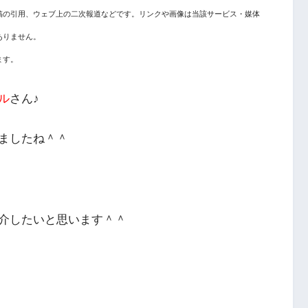
稿の引用、ウェブ上の二次報道などです。リンクや画像は当該サービス・媒体
ありません。
ます。
ル
さん♪
ましたね＾＾
介したいと思います＾＾