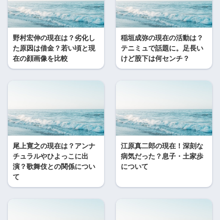
野村宏伸の現在は？劣化し
稲垣成弥の現在の活動は？
た原因は借金？若い頃と現
テニミュで話題に。足長い
在の顔画像を比較
けど股下は何センチ？
尾上寛之の現在は？アンナ
江原真二郎の現在！深刻な
チュラルやひよっこに出
病気だった？息子・土家歩
演？歌舞伎との関係につい
について
て