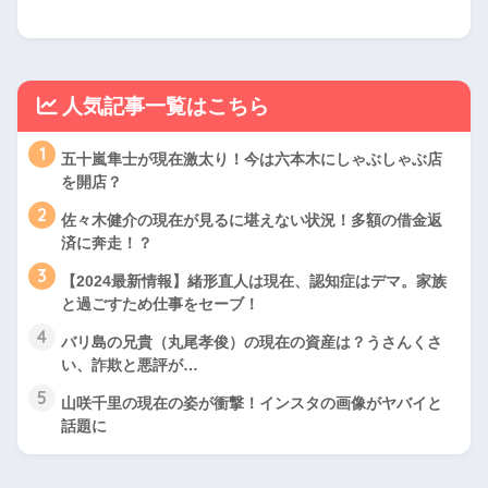
人気記事一覧はこちら
1
五十嵐隼士が現在激太り！今は六本木にしゃぶしゃぶ店
を開店？
2
佐々木健介の現在が見るに堪えない状況！多額の借金返
済に奔走！？
3
【2024最新情報】緒形直人は現在、認知症はデマ。家族
と過ごすため仕事をセーブ！
4
バリ島の兄貴（丸尾孝俊）の現在の資産は？うさんくさ
い、詐欺と悪評が…
5
山咲千里の現在の姿が衝撃！インスタの画像がヤバイと
話題に