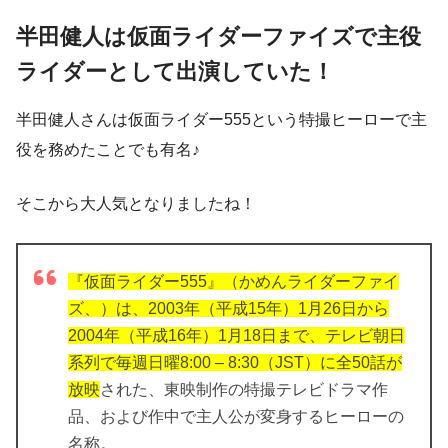
半田健人は仮面ライダーファイズで主役
ライダーとして出演していた！
半田健人さんは仮面ライダー555という特撮ヒーローで主
役を務めたことでも有名♪
そこから大人気となりましたね！
『
仮面ライダー555
』（かめんライダーファイ
ズ、）は、2003年（平成15年）1月26日から
2004年（平成16年）1月18日まで、テレビ朝日
系列で毎週日曜8:00 – 8:30（JST）に全50話が
放映
された、東映制作の特撮テレビドラマ作
品、および作中で主人公が変身するヒーローの
名称。