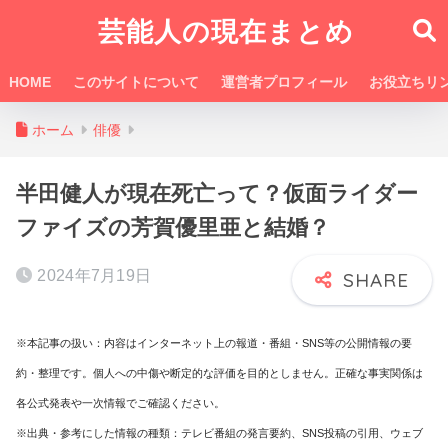
芸能人の現在まとめ
HOME
このサイトについて
運営者プロフィール
お役立ちリ
ホーム
俳優
半田健人が現在死亡って？仮面ライダー
ファイズの芳賀優里亜と結婚？
2024年7月19日
※本記事の扱い：内容はインターネット上の報道・番組・SNS等の公開情報の要
約・整理です。個人への中傷や断定的な評価を目的としません。正確な事実関係は
各公式発表や一次情報でご確認ください。
※出典・参考にした情報の種類：テレビ番組の発言要約、SNS投稿の引用、ウェブ