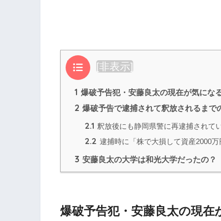
目次
[
非表示
]
1
爆破予告犯・安藤良太の現在が気にな
2
爆破予告で逮捕されて釈放されるまで
2.1
釈放後にも静岡県警に再逮捕されて
2.2
逮捕時に「株で大損して資産2000
3
安藤良太の大学は和光大学だったの？
爆破予告犯・安藤良太の現在