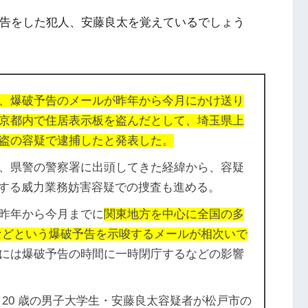
予告をした犯人、安藤良太を覚えているでしょう
、爆破予告のメールが昨年から今月にかけ送り
京都内で住居表示板を盗んだとして、埼玉県上
盗の容疑で逮捕したと発表した。
、県警の警察署に出頭してきた経緯から、容疑
関する威力業務妨害容疑での捜査も進める。
昨年から今月までに
関東地方を中心に全国の多
などという爆破予告を示唆するメールが相次いで
には爆破予告の時間に一時閉庁するなどの影響
20 歳の男子大学生・安藤良太容疑者が松戸市の