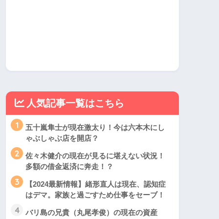
人気記事一覧はこちら
1
五十嵐隼士が現在激太り！今は六本木にし
ゃぶしゃぶ店を開店？
2
佐々木健介の現在が見るに堪えない状況！
多額の借金返済に奔走！？
3
【2024最新情報】緒形直人は現在、認知症
はデマ。家族と過ごすため仕事をセーブ！
4
バリ島の兄貴（丸尾孝俊）の現在の資産