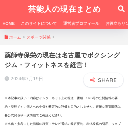
芸能人の現在まとめ
HOME
このサイトについて
運営者プロフィール
お役立ちリ
ホーム
スポーツ関係
薬師寺保栄の現在は名古屋でボクシング
ジム・フィットネスを経営！
2024年7月19日
※本記事の扱い：内容はインターネット上の報道・番組・SNS等の公開情報の要
約・整理です。個人への中傷や断定的な評価を目的としません。正確な事実関係は
各公式発表や一次情報でご確認ください。
※出典・参考にした情報の種類：テレビ番組の発言要約、SNS投稿の引用、ウェブ