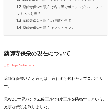
1.2
薬師寺保栄の現在は名古屋でボクシングジム・フィ
ットネスを経営
1.3
薬師寺保栄の現在の年商や年収
1.4
薬師寺保栄の現在はマッチョマン
薬師寺保栄の現在について
出典：https://twitter.com/
薬師寺保栄さんと言えば、言わずと知れた元プロボクサ
ー。
元WBC世界バンダム級王座で4度王座を防衛するという、
見事な伝説を残しました。