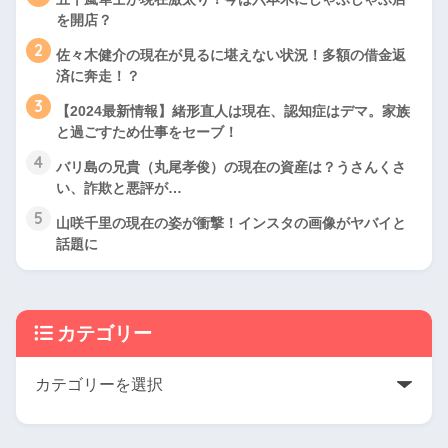
を開店？
2
佐々木健介の現在が見るに堪えない状況！多額の借金返
済に奔走！？
3
【2024最新情報】緒形直人は現在、認知症はデマ。家族
と過ごすため仕事をセーブ！
4
バリ島の兄貴（丸尾孝俊）の現在の資産は？うさんくさ
い、詐欺と悪評が…
5
山咲千里の現在の姿が衝撃！インスタの画像がヤバイと
話題に
カテゴリー