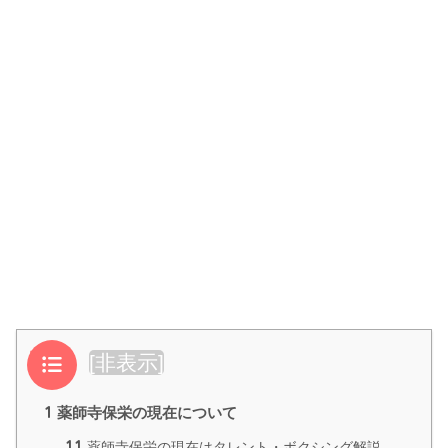
目次
[
非表示
]
1
薬師寺保栄の現在について
1.1
薬師寺保栄の現在はタレント・ボクシング解説