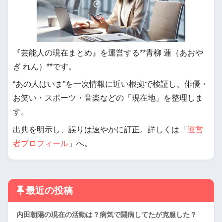
『芸能人の現在まとめ』を運営する**青柳 蓮（あおや
ぎ れん）**です。
“あの人はいま”を一次情報に近い根拠で検証し、俳優・
お笑い・スポーツ・音楽などの「現在地」を整理しま
す。
出典を明示し、誤りは速やかに訂正。詳しくは「
運営
者プロフィール
」へ。
最近の投稿
内田朝陽の現在の活動は？病気で闘病してたが克服した？