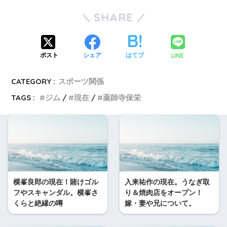
SHARE
LINE
ポスト
シェア
はてブ
CATEGORY :
スポーツ関係
TAGS :
ジム
現在
薬師寺保栄
横峯良郎の現在！賭けゴル
入来祐作の現在。うなぎ取
フやスキャンダル。横峯さ
り＆焼肉店をオープン！
くらと絶縁の噂
嫁・妻や兄について。