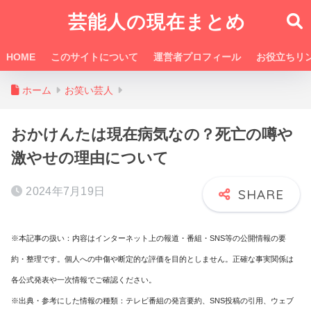
芸能人の現在まとめ
HOME
このサイトについて
運営者プロフィール
お役立ちリ
ホーム
お笑い芸人
おかけんたは現在病気なの？死亡の噂や
激やせの理由について
2024年7月19日
※本記事の扱い：内容はインターネット上の報道・番組・SNS等の公開情報の要
約・整理です。個人への中傷や断定的な評価を目的としません。正確な事実関係は
各公式発表や一次情報でご確認ください。
※出典・参考にした情報の種類：テレビ番組の発言要約、SNS投稿の引用、ウェブ