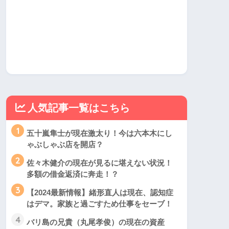
人気記事一覧はこちら
1
五十嵐隼士が現在激太り！今は六本木にし
ゃぶしゃぶ店を開店？
2
佐々木健介の現在が見るに堪えない状況！
多額の借金返済に奔走！？
3
【2024最新情報】緒形直人は現在、認知症
はデマ。家族と過ごすため仕事をセーブ！
4
バリ島の兄貴（丸尾孝俊）の現在の資産