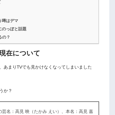
て
う噂はデマ
にのっぽと話題
るの？
現在について
、あまりTVでも見かけなくなってしまいました
うか？
の芸名：高見 映（たかみ えい）、本名：高見 嘉