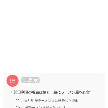
目次
[
非表示
]
1
川田利明の現在は嫁と一緒にラーメン屋を経営
1.1
川田利明がラーメン屋に転身した理由
1.2
なぜラーメン屋だったのか？