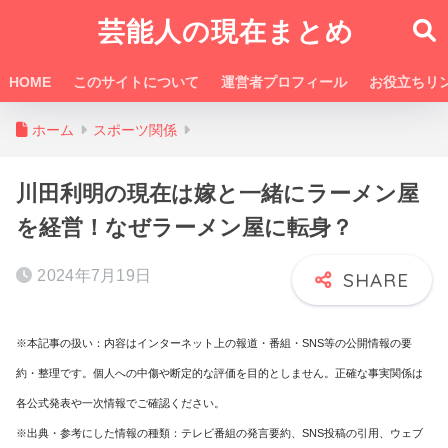
芸能人の現在まとめ
HOME
このサイトについて
運営者プロフィール
お役立ちリ
ホーム
スポーツ関係
川田利明の現在は嫁と一緒にラーメン屋
を経営！なぜラーメン屋に転身？
2024年7月19日
※本記事の扱い：内容はインターネット上の報道・番組・SNS等の公開情報の要
約・整理です。個人への中傷や断定的な評価を目的としません。正確な事実関係は
各公式発表や一次情報でご確認ください。
※出典・参考にした情報の種類：テレビ番組の発言要約、SNS投稿の引用、ウェブ