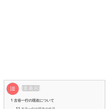
目次
[
非表示
]
1
古谷一行の現在について
1.1
古谷一行の現在の生活