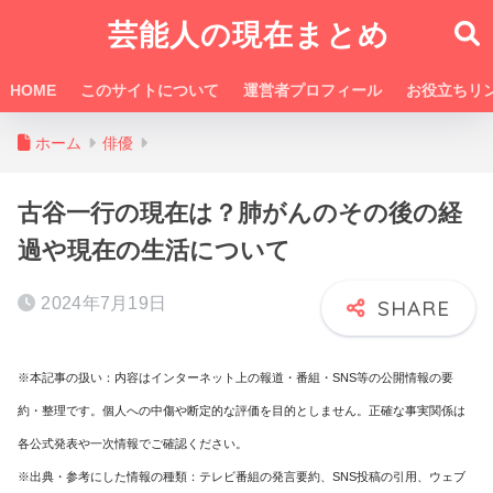
芸能人の現在まとめ
HOME
このサイトについて
運営者プロフィール
お役立ちリ
ホーム
俳優
古谷一行の現在は？肺がんのその後の経
過や現在の生活について
2024年7月19日
※本記事の扱い：内容はインターネット上の報道・番組・SNS等の公開情報の要
約・整理です。個人への中傷や断定的な評価を目的としません。正確な事実関係は
各公式発表や一次情報でご確認ください。
※出典・参考にした情報の種類：テレビ番組の発言要約、SNS投稿の引用、ウェブ