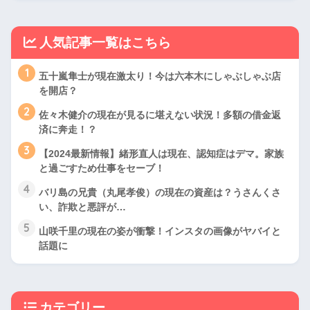
人気記事一覧はこちら
1
五十嵐隼士が現在激太り！今は六本木にしゃぶしゃぶ店
を開店？
2
佐々木健介の現在が見るに堪えない状況！多額の借金返
済に奔走！？
3
【2024最新情報】緒形直人は現在、認知症はデマ。家族
と過ごすため仕事をセーブ！
4
バリ島の兄貴（丸尾孝俊）の現在の資産は？うさんくさ
い、詐欺と悪評が…
5
山咲千里の現在の姿が衝撃！インスタの画像がヤバイと
話題に
カテゴリー